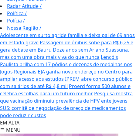
Radar Atitude
/
Política
/
Polícia
/
Nossa Região
/
Adolescente em surto agride família e deixa pai de 69 anos
em estado grave
Passagem de ônibus sobe para R$ 6,25 e
gera debate em Bauru
Doze anos sem Ariano Suassuna,
mas com uma obra mais viva do que nunca
Lençóis
Paulista brilha com 17 pódios e dezenas de medalhas nos
Jogos Regionais
EJA ganha novo endereço no Centro para
ampliar acesso aos estudos
IPREM abre concurso público
com salários de até R$ 4,8 mil
Proerd forma 500 alunos e
celebra escolhas para um futuro melhor
Pesquisa mostra
que vacinação diminuiu prevalência de HPV ente jovens
SUS: comitê de negociação de preço de medicamentos
pode reduzir custos
EM ALTA
MENU