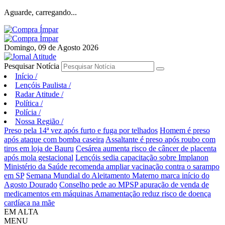
Aguarde, carregando...
Domingo, 09 de Agosto 2026
Pesquisar Notícia
Início
/
Lençóis Paulista
/
Radar Atitude
/
Política
/
Polícia
/
Nossa Região
/
Preso pela 14ª vez após furto e fuga por telhados
Homem é preso
após ataque com bomba caseira
Assaltante é preso após roubo com
tiros em loja de Bauru
Cesárea aumenta risco de câncer de placenta
após mola gestacional
Lençóis sedia capacitação sobre Implanon
Ministério da Saúde recomenda ampliar vacinação contra o sarampo
em SP
Semana Mundial do Aleitamento Materno marca início do
Agosto Dourado
Conselho pede ao MPSP apuração de venda de
medicamentos em máquinas
Amamentação reduz risco de doença
cardíaca na mãe
EM ALTA
MENU