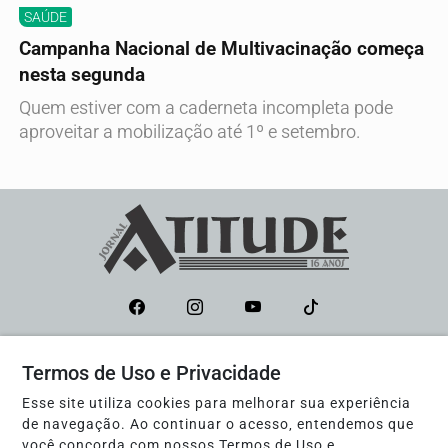
SAÚDE
Campanha Nacional de Multivacinação começa
nesta segunda
Quem estiver com a caderneta incompleta pode
aproveitar a mobilização até 1º e setembro.
Termos de Uso e Privacidade
Navegue
Esse site utiliza cookies para melhorar sua experiência
Início
POLÍTICA
de navegação. Ao continuar o acesso, entendemos que
EDUCAÇÃO
POLÍCIA
você concorda com nossos Termos de Uso e