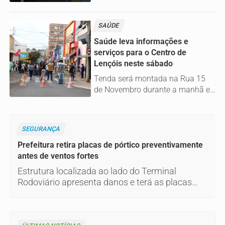
registrados candidatos ao
governo estadual, Senado,
SAÚDE
Câmara dos Deputados e
assembleias estaduais e distrital.
Saúde leva informações e
serviços para o Centro de
Lençóis neste sábado
Tenda será montada na Rua 15
de Novembro durante a manhã e
vai orientar moradores sobre
unidades de saúde, atendimento e
cuidados básicos
SEGURANÇA
Prefeitura retira placas de pórtico preventivamente
antes de ventos fortes
Estrutura localizada ao lado do Terminal
Rodoviário apresenta danos e terá as placas
removidas até que as condições de segurança
sejam restabelecidas