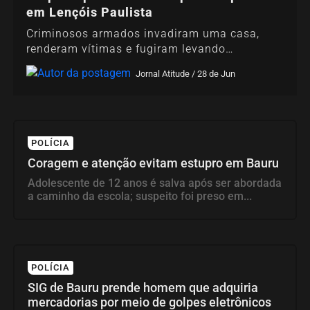
em Lençóis Paulista
Redação / 29 de Jun
Criminosos armados invadiram uma casa,
renderam vítimas e fugiram levando
pertences; equipes...
Jornal Atitude / 28 de Jun
POLÍCIA
Coragem e atenção evitam estupro em Bauru
Adolescente de 12 anos é salva após ser abordada
a caminho da escola; suspeito foi preso em...
POLÍCIA
SIG de Bauru prende homem que adquiria
mercadorias por meio de golpes eletrônicos