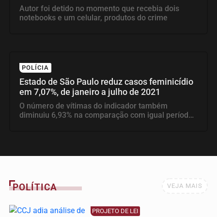
Autor foi detido no momento que recebia dois
notebooks e um celular, produtos do crime
POLÍCIA
Estado de São Paulo reduz casos feminicídio
em 7,07%, de janeiro a julho de 2021
O número de vítimas do indicador também
diminuiu 6,93% na comparação com igual período
do ano...
POLÍTICA
VEJA MAIS
PROJETO DE LEI