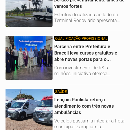
ventos fortes
Estrutura localizada ao lado do
Terminal Rodoviário apresenta
danos e terá as placas
removidas...
QUALIFICAÇÃO PROFISSIONAL
Parceria entre Prefeitura e
Bracell leva cursos gratuitos e
abre novas portas para o...
Com investimento de R$ 5
milhões, iniciativa oferece
capacitação em manutenção de
máquinas...
SAÚDE
Lençóis Paulista reforça
atendimento com três novas
ambulâncias
Veículos passam a integrar a frota
municipal e ampliam a