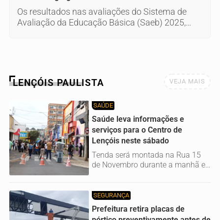
Os resultados nas avaliações do Sistema de
Avaliação da Educação Básica (Saeb) 2025,
divulgados nesta quarta-feira (5) pelo Ministério
da Educação (MEC), em Brasília, mostram que,
apesar da consistente melhora dos indicadores
de proficiência da língua portuguesa e
matemática em todas as etapas de ensino, a
LENÇÓIS PAULISTA
VEJA MAIS
aprendizagem ainda é o principal desafio do
Brasil.
SAÚDE
Saúde leva informações e
serviços para o Centro de
Lençóis neste sábado
Tenda será montada na Rua 15
de Novembro durante a manhã e
vai orientar moradores sobre...
SEGURANÇA
Prefeitura retira placas de
pórtico preventivamente antes de