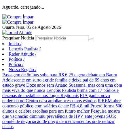
Aguarde, carregando...
Quarta-feira, 05 de Agosto 2026
Pesquisar Notícia
Início
/
Lençóis Paulista
/
Radar Atitude
/
Política
/
Polícia
/
Nossa Região
/
Passagem de ônibus sobe para R$ 6,25 e gera debate em Bauru
Adolescente em surto agride família e deixa pai de 69 anos em
estado grave
Doze anos sem Ariano Suassuna, mas com uma obra
mais viva do que nunca
Lençóis Paulista brilha com 17 pódios e
dezenas de medalhas nos Jogos Regionais
EJA ganha novo
endereço no Centro para ampliar acesso aos estudos
IPREM abre
concurso público com salários de até R$ 4,8 mil
Proerd forma 500
alunos e celebra escolhas para um futuro melhor
Pesquisa mostra
que vacinação diminuiu prevalência de HPV ente jovens
SUS:
comitê de negociação de preço de medicamentos pode reduzir
custos