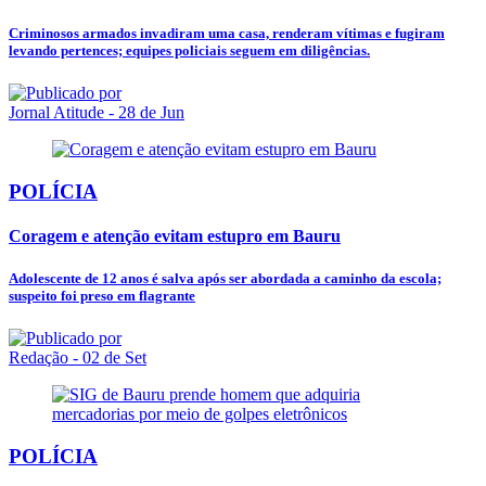
Criminosos armados invadiram uma casa, renderam vítimas e fugiram
levando pertences; equipes policiais seguem em diligências.
Jornal Atitude
- 28 de Jun
POLÍCIA
Coragem e atenção evitam estupro em Bauru
Adolescente de 12 anos é salva após ser abordada a caminho da escola;
suspeito foi preso em flagrante
Redação
- 02 de Set
POLÍCIA