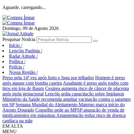
Aguarde, carregando...
Domingo, 09 de Agosto 2026
Pesquisar Notícia
Início
/
Lençóis Paulista
/
Radar Atitude
/
Política
/
Polícia
/
Nossa Região
/
Preso pela 14ª vez após furto e fuga por telhados
Homem é preso
após ataque com bomba caseira
Assaltante é preso após roubo com
tiros em loja de Bauru
Cesárea aumenta risco de câncer de placenta
após mola gestacional
Lençóis sedia capacitação sobre Implanon
Ministério da Saúde recomenda ampliar vacinação contra o sarampo
em SP
Semana Mundial do Aleitamento Materno marca início do
Agosto Dourado
Conselho pede ao MPSP apuração de venda de
medicamentos em máquinas
Amamentação reduz risco de doença
cardíaca na mãe
EM ALTA
MENU