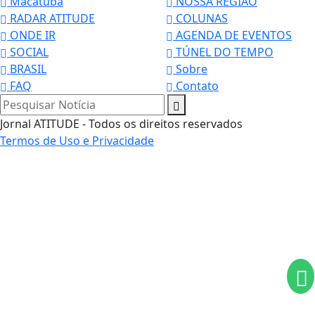
Macatuba
NOSSA REGIÃO
RADAR ATITUDE
COLUNAS
ONDE IR
AGENDA DE EVENTOS
SOCIAL
TÚNEL DO TEMPO
BRASIL
Sobre
FAQ
Contato
Pesquisar Notícia
Jornal ATITUDE - Todos os direitos reservados
Termos de Uso e Privacidade
Termos de Uso e Privacidade
Esse site utiliza cookies para melhorar sua
experiência de navegação. Ao continuar o acesso,
entendemos que você concorda com nossos Termos
de Uso e Privacidade.
PARA MAIS INFORMAÇÕES,
ACESSE NOSSOS TERMOS
CLICANDO AQUI
PROSSEGUIR