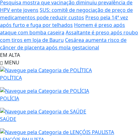
Pesquisa mostra que vacinação diminuiu prevalência de
HPV ente jovens
SUS: comitê de negociação de preço de
medicamentos pode reduzir custos
Preso pela 14ª vez
após furto e fuga por telhados
Homem é preso após
ataque com bomba caseira
Assaltante é preso após roubo
com tiros em loja de Bauru
Cesárea aumenta risco de
câncer de placenta após mola gestacional
EM ALTA
MENU
POLÍTICA
POLÍCIA
SAÚDE
LENÇÓIS PAULISTA