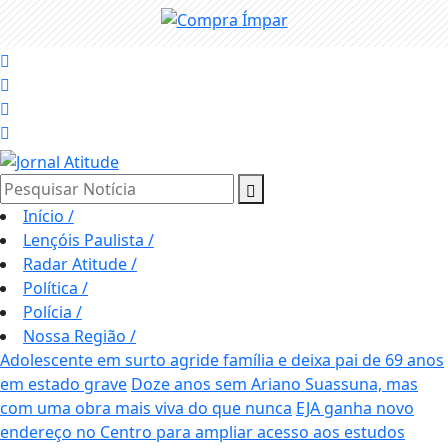
Pesquisar Notícia
Início
/
Lençóis Paulista
/
Radar Atitude
/
Política
/
Polícia
/
Nossa Região
/
Adolescente em surto agride família e deixa pai de 69 anos
em estado grave
Doze anos sem Ariano Suassuna, mas
com uma obra mais viva do que nunca
EJA ganha novo
endereço no Centro para ampliar acesso aos estudos