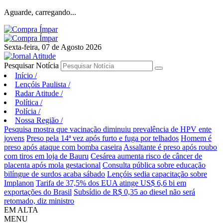
Aguarde, carregando...
Sexta-feira, 07 de Agosto 2026
Pesquisar Notícia
Início
/
Lençóis Paulista
/
Radar Atitude
/
Política
/
Polícia
/
Nossa Região
/
Pesquisa mostra que vacinação diminuiu prevalência de HPV ente
jovens
Preso pela 14ª vez após furto e fuga por telhados
Homem é
preso após ataque com bomba caseira
Assaltante é preso após roubo
com tiros em loja de Bauru
Cesárea aumenta risco de câncer de
placenta após mola gestacional
Consulta pública sobre educação
bilíngue de surdos acaba sábado
Lençóis sedia capacitação sobre
Implanon
Tarifa de 37,5% dos EUA atinge US$ 6,6 bi em
exportações do Brasil
Subsídio de R$ 0,35 ao diesel não será
retomado, diz ministro
EM ALTA
MENU