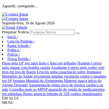
Aguarde, carregando...
Segunda-feira, 10 de Agosto 2026
Pesquisar Notícia
Início
/
Lençóis Paulista
/
Radar Atitude
/
Política
/
Polícia
/
Nossa Região
/
Preso pela 14ª vez após furto e fuga por telhados
Homem é preso
após ataque com bomba caseira
Assaltante é preso após roubo com
tiros em loja de Bauru
Lençóis sedia capacitação sobre Implanon
Ministério da Saúde recomenda ampliar vacinação contra o sarampo
em SP
Semana Mundial do Aleitamento Materno marca início do
Agosto Dourado
Amamentação reduz risco de doença cardíaca na
mãe
Conselho pede ao MPSP apuração de venda de medicamentos
em máquinas
Rumo anuncia retirada de 328 vagões abandonados
EM ALTA
MENU