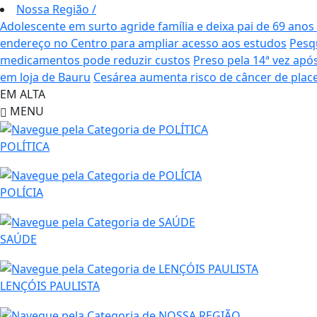
Nossa Região
/
Adolescente em surto agride família e deixa pai de 69 ano
endereço no Centro para ampliar acesso aos estudos
Pesq
medicamentos pode reduzir custos
Preso pela 14ª vez apó
em loja de Bauru
Cesárea aumenta risco de câncer de plac
EM ALTA
MENU
POLÍTICA
POLÍCIA
SAÚDE
LENÇÓIS PAULISTA