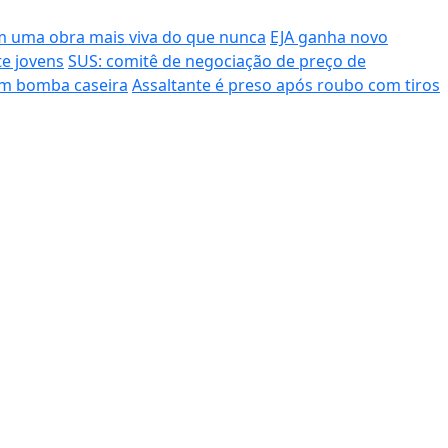
 uma obra mais viva do que nunca
EJA ganha novo
te jovens
SUS: comitê de negociação de preço de
m bomba caseira
Assaltante é preso após roubo com tiros