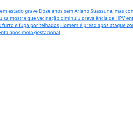
s em estado grave
Doze anos sem Ariano Suassuna, mas com
uisa mostra que vacinação diminuiu prevalência de HPV en
s furto e fuga por telhados
Homem é preso após ataque co
enta após mola gestacional