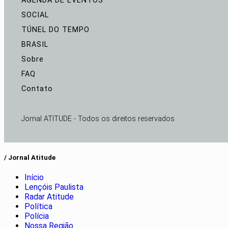
AGENDA DE EVENTOS
SOCIAL
TÚNEL DO TEMPO
BRASIL
Sobre
FAQ
Contato
Jornal ATITUDE - Todos os direitos reservados
/ Jornal Atitude
Início
Lençóis Paulista
Radar Atitude
Política
Polícia
Nossa Região