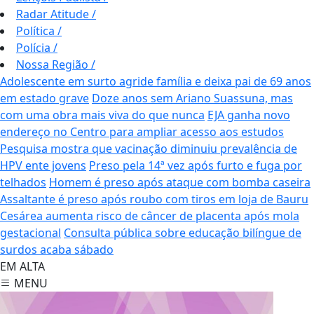
Radar Atitude
/
Política
/
Polícia
/
Nossa Região
/
Adolescente em surto agride família e deixa pai de 69 anos
em estado grave
Doze anos sem Ariano Suassuna, mas
com uma obra mais viva do que nunca
EJA ganha novo
endereço no Centro para ampliar acesso aos estudos
Pesquisa mostra que vacinação diminuiu prevalência de
HPV ente jovens
Preso pela 14ª vez após furto e fuga por
telhados
Homem é preso após ataque com bomba caseira
Assaltante é preso após roubo com tiros em loja de Bauru
Cesárea aumenta risco de câncer de placenta após mola
gestacional
Consulta pública sobre educação bilíngue de
surdos acaba sábado
EM ALTA
MENU