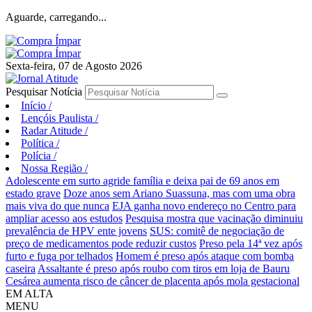
Aguarde, carregando...
Sexta-feira, 07 de Agosto 2026
Pesquisar Notícia
Início
/
Lençóis Paulista
/
Radar Atitude
/
Política
/
Polícia
/
Nossa Região
/
Adolescente em surto agride família e deixa pai de 69 anos em
estado grave
Doze anos sem Ariano Suassuna, mas com uma obra
mais viva do que nunca
EJA ganha novo endereço no Centro para
ampliar acesso aos estudos
Pesquisa mostra que vacinação diminuiu
prevalência de HPV ente jovens
SUS: comitê de negociação de
preço de medicamentos pode reduzir custos
Preso pela 14ª vez após
furto e fuga por telhados
Homem é preso após ataque com bomba
caseira
Assaltante é preso após roubo com tiros em loja de Bauru
Cesárea aumenta risco de câncer de placenta após mola gestacional
EM ALTA
MENU