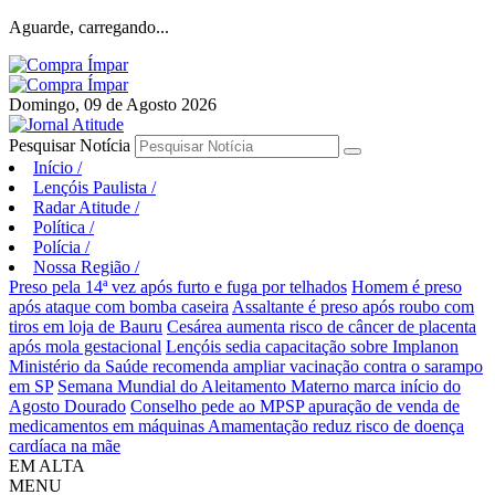
Aguarde, carregando...
Domingo, 09 de Agosto 2026
Pesquisar Notícia
Início
/
Lençóis Paulista
/
Radar Atitude
/
Política
/
Polícia
/
Nossa Região
/
Preso pela 14ª vez após furto e fuga por telhados
Homem é preso
após ataque com bomba caseira
Assaltante é preso após roubo com
tiros em loja de Bauru
Cesárea aumenta risco de câncer de placenta
após mola gestacional
Lençóis sedia capacitação sobre Implanon
Ministério da Saúde recomenda ampliar vacinação contra o sarampo
em SP
Semana Mundial do Aleitamento Materno marca início do
Agosto Dourado
Conselho pede ao MPSP apuração de venda de
medicamentos em máquinas
Amamentação reduz risco de doença
cardíaca na mãe
EM ALTA
MENU