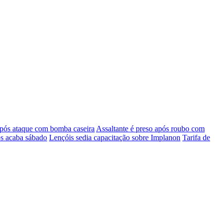
pós ataque com bomba caseira
Assaltante é preso após roubo com
os acaba sábado
Lençóis sedia capacitação sobre Implanon
Tarifa de