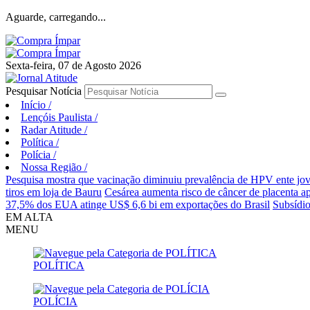
Aguarde, carregando...
Sexta-feira, 07 de Agosto 2026
Pesquisar Notícia
Início
/
Lençóis Paulista
/
Radar Atitude
/
Política
/
Polícia
/
Nossa Região
/
Pesquisa mostra que vacinação diminuiu prevalência de HPV ente jo
tiros em loja de Bauru
Cesárea aumenta risco de câncer de placenta a
37,5% dos EUA atinge US$ 6,6 bi em exportações do Brasil
Subsídio
EM ALTA
MENU
POLÍTICA
POLÍCIA