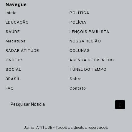
Navegue
Início
POLÍTICA
EDUCAÇÃO
POLÍCIA
SAÚDE
LENÇÓIS PAULISTA
Macatuba
NOSSA REGIÃO
RADAR ATITUDE
COLUNAS
ONDE IR
AGENDA DE EVENTOS
SOCIAL
TÚNEL DO TEMPO
BRASIL
Sobre
FAQ
Contato
Termos de Uso e Privacidade
Pesquisar Notícia
Esse site utiliza cookies para melhorar sua
experiência de navegação. Ao continuar o acesso,
Jornal ATITUDE - Todos os direitos reservados
entendemos que você concorda com nossos