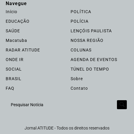
Navegue
Início
POLÍTICA
EDUCAÇÃO
POLÍCIA
SAÚDE
LENÇÓIS PAULISTA
Macatuba
NOSSA REGIÃO
RADAR ATITUDE
COLUNAS
ONDE IR
AGENDA DE EVENTOS
SOCIAL
TÚNEL DO TEMPO
BRASIL
Sobre
FAQ
Contato
Termos de Uso e Privacidade
Pesquisar Notícia
Esse site utiliza cookies para melhorar sua experiência
de navegação. Ao continuar o acesso, entendemos que
Jornal ATITUDE - Todos os direitos reservados
você concorda com nossos Termos de Uso e