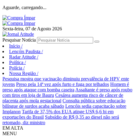
Aguarde, carregando...
Sexta-feira, 07 de Agosto 2026
Pesquisar Notícia
Início
/
Lençóis Paulista
/
Radar Atitude
/
Política
/
Polícia
/
Nossa Região
/
Pesquisa mostra que vacinação diminuiu prevalência de HPV ente
jovens
Preso pela 14ª vez após furto e fuga por telhados
Homem é
preso após ataque com bomba caseira
Assaltante é preso após roubo
com tiros em loja de Bauru
Cesárea aumenta risco de câncer de
placenta após mola gestacional
Consulta pública sobre educação
bilíngue de surdos acaba sábado
Lençóis sedia capacitação sobre
Implanon
Tarifa de 37,5% dos EUA atinge US$ 6,6 bi em
exportações do Brasil
Subsídio de R$ 0,35 ao diesel não será
retomado, diz ministro
EM ALTA
MENU