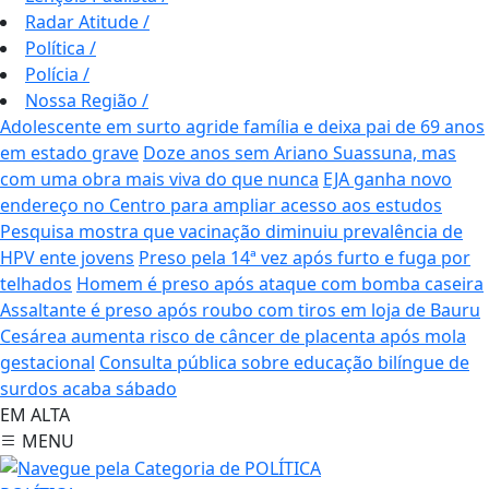
Radar Atitude
/
Política
/
Polícia
/
Nossa Região
/
Adolescente em surto agride família e deixa pai de 69 anos
em estado grave
Doze anos sem Ariano Suassuna, mas
com uma obra mais viva do que nunca
EJA ganha novo
endereço no Centro para ampliar acesso aos estudos
Pesquisa mostra que vacinação diminuiu prevalência de
HPV ente jovens
Preso pela 14ª vez após furto e fuga por
telhados
Homem é preso após ataque com bomba caseira
Assaltante é preso após roubo com tiros em loja de Bauru
Cesárea aumenta risco de câncer de placenta após mola
gestacional
Consulta pública sobre educação bilíngue de
surdos acaba sábado
EM ALTA
MENU