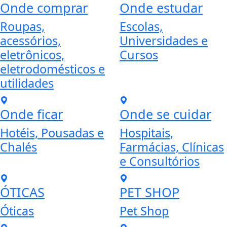
Onde comprar
Onde estudar
Roupas,
Escolas,
acessórios,
Universidades e
eletrônicos,
Cursos
eletrodomésticos e
utilidades
Onde ficar
Onde se cuidar
Hotéis, Pousadas e
Hospitais,
Chalés
Farmácias, Clínicas
e Consultórios
ÓTICAS
PET SHOP
Óticas
Pet Shop