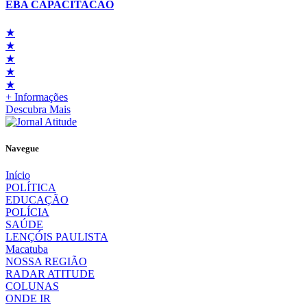
EBA CAPACITACAO
★
★
★
★
★
+ Informações
Descubra Mais
Navegue
Início
POLÍTICA
EDUCAÇÃO
POLÍCIA
SAÚDE
LENÇÓIS PAULISTA
Macatuba
NOSSA REGIÃO
RADAR ATITUDE
COLUNAS
ONDE IR