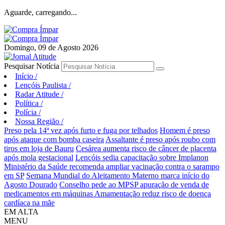
Aguarde, carregando...
Domingo, 09 de Agosto 2026
Pesquisar Notícia
Início
/
Lençóis Paulista
/
Radar Atitude
/
Política
/
Polícia
/
Nossa Região
/
Preso pela 14ª vez após furto e fuga por telhados
Homem é preso
após ataque com bomba caseira
Assaltante é preso após roubo com
tiros em loja de Bauru
Cesárea aumenta risco de câncer de placenta
após mola gestacional
Lençóis sedia capacitação sobre Implanon
Ministério da Saúde recomenda ampliar vacinação contra o sarampo
em SP
Semana Mundial do Aleitamento Materno marca início do
Agosto Dourado
Conselho pede ao MPSP apuração de venda de
medicamentos em máquinas
Amamentação reduz risco de doença
cardíaca na mãe
EM ALTA
MENU