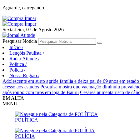
Aguarde, carregando...
Sexta-feira, 07 de Agosto 2026
Pesquisar Notícia
Início
/
Lençóis Paulista
/
Radar Atitude
/
Política
/
Polícia
/
Nossa Região
/
Adolescente em surto agride família e deixa pai de 69 anos em estado
acesso aos estudos
Pesquisa mostra que vacinação diminuiu prevalên
após roubo com tiros em loja de Bauru
Cesárea aumenta risco de cânc
EM ALTA
MENU
POLÍTICA
POLÍCIA