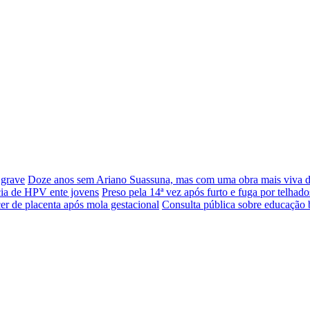
 grave
Doze anos sem Ariano Suassuna, mas com uma obra mais viva 
cia de HPV ente jovens
Preso pela 14ª vez após furto e fuga por telhado
er de placenta após mola gestacional
Consulta pública sobre educação 