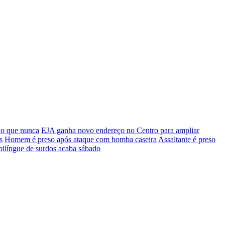
do que nunca
EJA ganha novo endereço no Centro para ampliar
s
Homem é preso após ataque com bomba caseira
Assaltante é preso
bilíngue de surdos acaba sábado