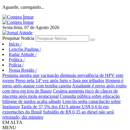
Aguarde, carregando...
Sexta-feira, 07 de Agosto 2026
Pesquisar Notícia
Início
/
Lençóis Paulista
/
Radar Atitude
/
Política
/
Polícia
/
Nossa Região
/
Pesquisa mostra que vacinação diminuiu prevalência de HPV ente
jovens
Preso pela 14ª vez após furto e fuga por telhados
Homem é
preso após ataque com bomba caseira
Assaltante é preso após roubo
com tiros em loja de Bauru
Cesárea aumenta risco de câncer de
placenta após mola gestacional
Consulta pública sobre educação
bilíngue de surdos acaba sábado
Lençóis sedia capacitação sobre
Implanon
Tarifa de 37,5% dos EUA atinge US$ 6,6 bi em
exportações do Brasil
Subsídio de R$ 0,35 ao diesel não será
retomado, diz ministro
EM ALTA
MENU