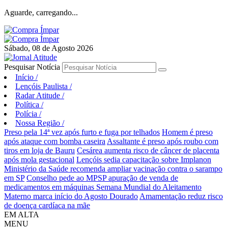
Aguarde, carregando...
Sábado, 08 de Agosto 2026
Pesquisar Notícia
Início
/
Lençóis Paulista
/
Radar Atitude
/
Política
/
Polícia
/
Nossa Região
/
Preso pela 14ª vez após furto e fuga por telhados
Homem é preso
após ataque com bomba caseira
Assaltante é preso após roubo com
tiros em loja de Bauru
Cesárea aumenta risco de câncer de placenta
após mola gestacional
Lençóis sedia capacitação sobre Implanon
Ministério da Saúde recomenda ampliar vacinação contra o sarampo
em SP
Conselho pede ao MPSP apuração de venda de
medicamentos em máquinas
Semana Mundial do Aleitamento
Materno marca início do Agosto Dourado
Amamentação reduz risco
de doença cardíaca na mãe
EM ALTA
MENU