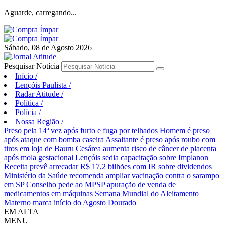
Aguarde, carregando...
Sábado, 08 de Agosto 2026
Pesquisar Notícia
Início
/
Lençóis Paulista
/
Radar Atitude
/
Política
/
Polícia
/
Nossa Região
/
Preso pela 14ª vez após furto e fuga por telhados
Homem é preso
após ataque com bomba caseira
Assaltante é preso após roubo com
tiros em loja de Bauru
Cesárea aumenta risco de câncer de placenta
após mola gestacional
Lençóis sedia capacitação sobre Implanon
Receita prevê arrecadar R$ 17,2 bilhões com IR sobre dividendos
Ministério da Saúde recomenda ampliar vacinação contra o sarampo
em SP
Conselho pede ao MPSP apuração de venda de
medicamentos em máquinas
Semana Mundial do Aleitamento
Materno marca início do Agosto Dourado
EM ALTA
MENU