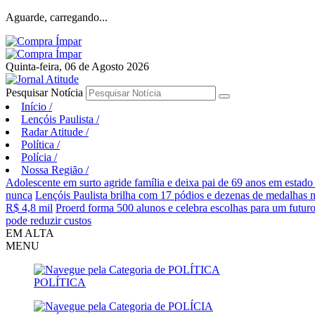
Aguarde, carregando...
Quinta-feira, 06 de Agosto 2026
Pesquisar Notícia
Início
/
Lençóis Paulista
/
Radar Atitude
/
Política
/
Polícia
/
Nossa Região
/
Adolescente em surto agride família e deixa pai de 69 anos em estado
nunca
Lençóis Paulista brilha com 17 pódios e dezenas de medalhas 
R$ 4,8 mil
Proerd forma 500 alunos e celebra escolhas para um futur
pode reduzir custos
EM ALTA
MENU
POLÍTICA