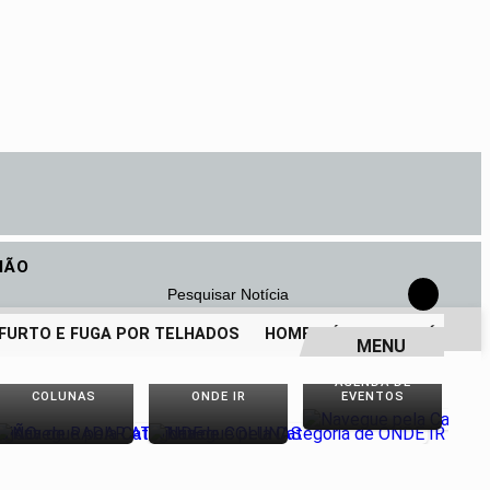
IÃO
Pesquisar Notícia
URTO E FUGA POR TELHADOS
HOMEM É PRESO APÓS ATAQU
MENU
AGENDA DE
COLUNAS
ONDE IR
EVENTOS