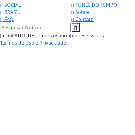
SOCIAL
TÚNEL DO TEMPO
BRASIL
Sobre
FAQ
Contato
Pesquisar Notícia
Jornal ATITUDE - Todos os direitos reservados
Termos de Uso e Privacidade
Termos de Uso e Privacidade
Esse site utiliza cookies para melhorar sua experiênci
de navegação. Ao continuar o acesso, entendemos qu
você concorda com nossos Termos de Uso e Privacida
PARA MAIS INFORMAÇÕES,
ACESSE NOSSOS TERMOS CLICAN
AQUI