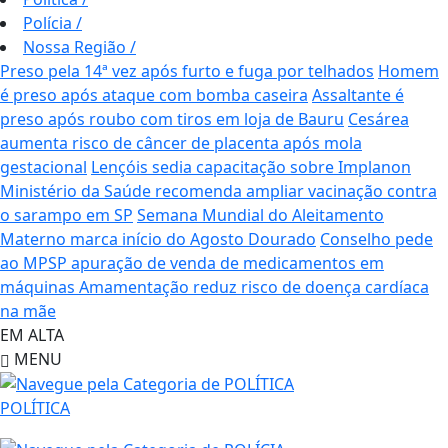
Polícia
/
Nossa Região
/
Preso pela 14ª vez após furto e fuga por telhados
Homem
é preso após ataque com bomba caseira
Assaltante é
preso após roubo com tiros em loja de Bauru
Cesárea
aumenta risco de câncer de placenta após mola
gestacional
Lençóis sedia capacitação sobre Implanon
Ministério da Saúde recomenda ampliar vacinação contra
o sarampo em SP
Semana Mundial do Aleitamento
Materno marca início do Agosto Dourado
Conselho pede
ao MPSP apuração de venda de medicamentos em
máquinas
Amamentação reduz risco de doença cardíaca
na mãe
EM ALTA
MENU
POLÍTICA