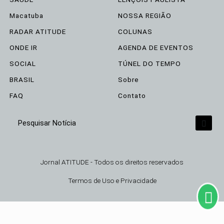
Macatuba
NOSSA REGIÃO
RADAR ATITUDE
COLUNAS
ONDE IR
AGENDA DE EVENTOS
SOCIAL
TÚNEL DO TEMPO
BRASIL
Sobre
FAQ
Contato
Termos de Uso e Privacidade
Pesquisar Notícia
Esse site utiliza cookies para melhorar sua
experiência de navegação. Ao continuar o acesso,
Jornal ATITUDE - Todos os direitos reservados
entendemos que você concorda com nossos
Termos de Uso e Privacidade.
Termos de Uso e Privacidade
PARA MAIS INFORMAÇÕES,
ACESSE NOSSOS TERMOS
CLICANDO AQUI
PROSSEGUIR