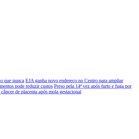
do que nunca
EJA ganha novo endereço no Centro para ampliar
mentos pode reduzir custos
Preso pela 14ª vez após furto e fuga por
 câncer de placenta após mola gestacional