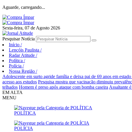
Aguarde, carregando...
Sexta-feira, 07 de Agosto 2026
Pesquisar Notícia
Início
/
Lençóis Paulista
/
Radar Atitude
/
Política
/
Polícia
/
Nossa Região
/
Adolescente em surto agride família e deixa pai de 69 anos em estado
acesso aos estudos
Pesquisa mostra que vacinação diminuiu prevalên
telhados
Homem é preso após ataque com bomba caseira
Assaltante é
EM ALTA
MENU
POLÍTICA
POLÍCIA