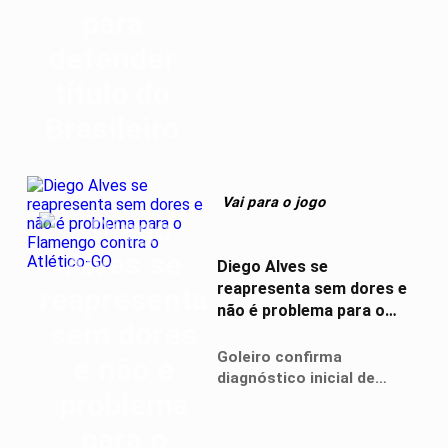
Vai para o jogo
Diego Alves se
reapresenta sem dores e
não é problema para o
Flamengo contra o
Atlético-GO
Goleiro confirma
diagnóstico inicial de
cãimbras e fica à
disposição de Rogério Ceni
para a partida do próximo