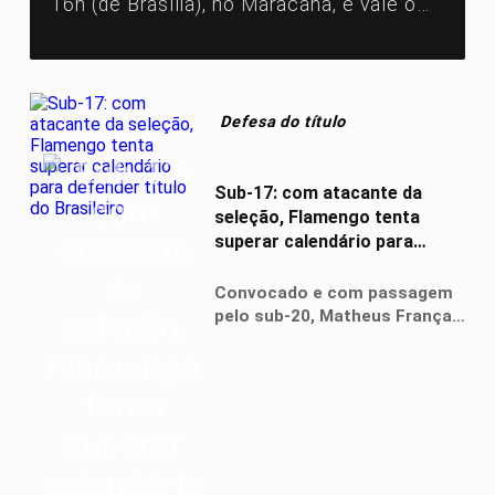
16h (de Brasília), no Maracanã, e vale o
título do Campeonato Carioca. Rubro-
Negro venceu o primeiro
Defesa do título
Sub-17: com atacante da
seleção, Flamengo tenta
superar calendário para
defender título do Brasileiro
Convocado e com passagem
pelo sub-20, Matheus França
reforça a categoria para o
duelo contra o Palmeiras,
pelas quartas de final da
competição