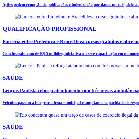
Ações pedem remoção de publicações e indenização por danos morais; defesa a
QUALIFICAÇÃO PROFISSIONAL
Parceria entre Prefeitura e Bracell leva cursos gratuitos e abre 
Com investimento de R$ 5 milhões, iniciativa oferece capacitação em manuten
SAÚDE
Lençóis Paulista reforça atendimento com três novas ambulância
Veículos passam a integrar a frota municipal e ampliam a capacidade de respo
SAÚDE