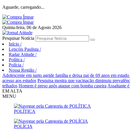
Aguarde, carregando...
Quinta-feira, 06 de Agosto 2026
Pesquisar Notícia
Início
/
Lençóis Paulista
/
Radar Atitude
/
Política
/
Polícia
/
Nossa Região
/
Adolescente em surto agride família e deixa pai de 69 anos em estado
acesso aos estudos
Pesquisa mostra que vacinação diminuiu prevalên
telhados
Homem é preso após ataque com bomba caseira
Assaltante é
EM ALTA
MENU
POLÍTICA
POLÍCIA