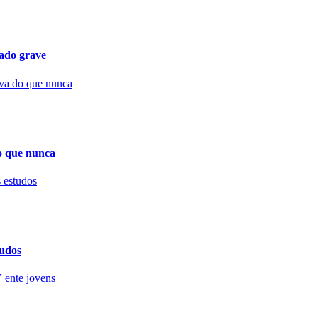
tado grave
o que nunca
tudos