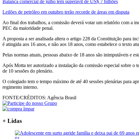
Balança comercial de julho tem superávit de US$ 7 bilhões
Leilões de petróleo em outubro terão recorde de áreas em disputa
Ao final dos trabalhos, a comissão deverá votar um relatório com a in
PEC da maioridade penal.
A proposta a ser analisada altera o artigo 228 da Constituição para i
é atingida aos 16 anos, e não aos 18 anos, como estabelece o texto atu
Pelas normas atuais, pessoas abaixo de 18 anos são inimputáveis e est
Após Motta ter autorizado a instalação da comissão especial sobre o t
de 10 sessões do plenário.
O colegiado tem o tempo máximo de até 40 sessões plenárias para apr
regimento interno.
FONTE/CRÉDITOS:
Agência Brasil
+ Lidas
01