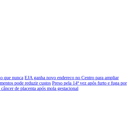
do que nunca
EJA ganha novo endereço no Centro para ampliar
mentos pode reduzir custos
Preso pela 14ª vez após furto e fuga por
 câncer de placenta após mola gestacional