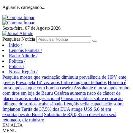
Aguarde, carregando...
Sexta-feira, 07 de Agosto 2026
Pesquisar Notícia
Início
/
Lençóis Paulista
/
Radar Atitude
/
Política
/
Polícia
/
Nossa Região
/
Pesquisa mostra que vacinação diminuiu prevalência de HPV ente
jovens
Preso pela 14ª vez após furto e fuga por telhados
Homem é
preso após ataque com bomba caseira
Assaltante é preso após roubo
com tiros em loja de Bauru
Cesárea aumenta risco de câncer de
placenta após mola gestacional
Consulta pública sobre educação
bilíngue de surdos acaba sábado
Lençóis sedia capacitação sobre
Implanon
Tarifa de 37,5% dos EUA atinge US$ 6,6 bi em
exportações do Brasil
Subsídio de R$ 0,35 ao diesel não será
retomado, diz ministro
EM ALTA
MENU