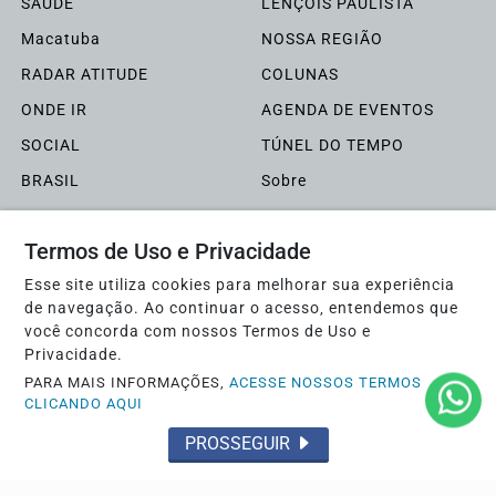
SAÚDE
LENÇÓIS PAULISTA
Macatuba
NOSSA REGIÃO
RADAR ATITUDE
COLUNAS
ONDE IR
AGENDA DE EVENTOS
SOCIAL
TÚNEL DO TEMPO
BRASIL
Sobre
FAQ
Contato
Termos de Uso e Privacidade
Esse site utiliza cookies para melhorar sua experiência
Pesquisar Notícia
de navegação. Ao continuar o acesso, entendemos que
você concorda com nossos Termos de Uso e
Privacidade.
Jornal ATITUDE - Todos os direitos reservados
PARA MAIS INFORMAÇÕES,
ACESSE NOSSOS TERMOS
Termos de Uso e Privacidade
CLICANDO AQUI
PROSSEGUIR