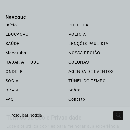
Navegue
Início
POLÍTICA
EDUCAÇÃO
POLÍCIA
SAÚDE
LENÇÓIS PAULISTA
Macatuba
NOSSA REGIÃO
RADAR ATITUDE
COLUNAS
ONDE IR
AGENDA DE EVENTOS
SOCIAL
TÚNEL DO TEMPO
BRASIL
Sobre
FAQ
Contato
Termos de Uso e Privacidade
Pesquisar Notícia
Esse site utiliza cookies para melhorar sua experiência