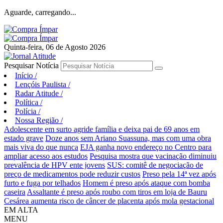
Aguarde, carregando...
Quinta-feira, 06 de Agosto 2026
Pesquisar Notícia
Início
/
Lençóis Paulista
/
Radar Atitude
/
Política
/
Polícia
/
Nossa Região
/
Adolescente em surto agride família e deixa pai de 69 anos em
estado grave
Doze anos sem Ariano Suassuna, mas com uma obra
mais viva do que nunca
EJA ganha novo endereço no Centro para
ampliar acesso aos estudos
Pesquisa mostra que vacinação diminuiu
prevalência de HPV ente jovens
SUS: comitê de negociação de
preço de medicamentos pode reduzir custos
Preso pela 14ª vez após
furto e fuga por telhados
Homem é preso após ataque com bomba
caseira
Assaltante é preso após roubo com tiros em loja de Bauru
Cesárea aumenta risco de câncer de placenta após mola gestacional
EM ALTA
MENU