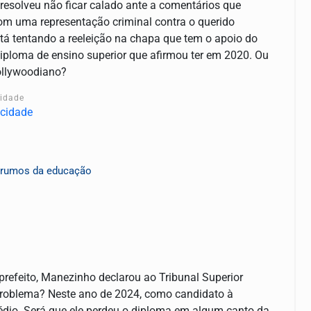
 resolveu não ficar calado ante a comentários que
 com uma representação criminal contra o querido
está tentando a reeleição na chapa que tem o apoio do
diploma de ensino superior que afirmou ter em 2020. Ou
hollywoodiano?
cidade
os rumos da educação
prefeito, Manezinho declarou ao Tribunal Superior
 problema? Neste ano de 2024, como candidato à
médio. Será que ele perdeu o diploma em algum canto da