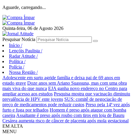
Aguarde, carregando...
Quinta-feira, 06 de Agosto 2026
Pesquisar Notícia
Início
/
Lençóis Paulista
/
Radar Atitude
/
Política
/
Polícia
/
Nossa Região
/
Adolescente em surto agride família e deixa pai de 69 anos em
estado grave
Doze anos sem Ariano Suassuna, mas com uma obra
mais viva do que nunca
EJA ganha novo endereço no Centro para
ampliar acesso aos estudos
Pesquisa mostra que vacinação diminuiu
prevalência de HPV ente jovens
SUS: comitê de negociação de
preço de medicamentos pode reduzir custos
Preso pela 14ª vez após
furto e fuga por telhados
Homem é preso após ataque com bomba
caseira
Assaltante é preso após roubo com tiros em loja de Bauru
Cesárea aumenta risco de câncer de placenta após mola gestacional
EM ALTA
MENU