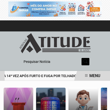
Pesquisar Notícia
MENU
A 14ª VEZ APÓS FURTO E FUGA POR TELHADOS
HOMEM É PRESO 
EM ALTA