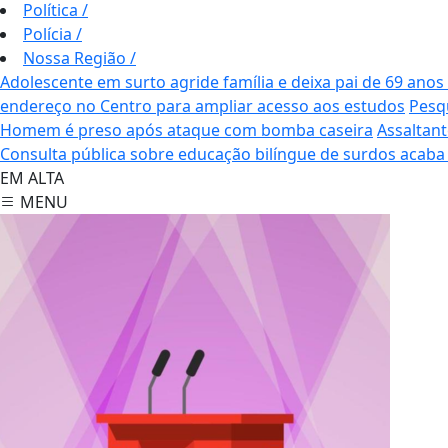
Política
/
Polícia
/
Nossa Região
/
Adolescente em surto agride família e deixa pai de 69 ano
endereço no Centro para ampliar acesso aos estudos
Pesq
Homem é preso após ataque com bomba caseira
Assaltant
Consulta pública sobre educação bilíngue de surdos acab
EM ALTA
MENU