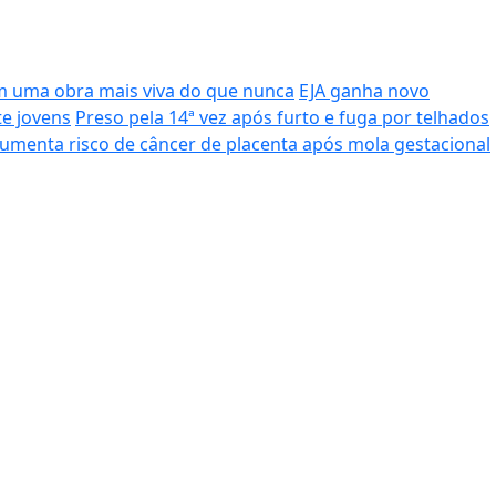
 uma obra mais viva do que nunca
EJA ganha novo
te jovens
Preso pela 14ª vez após furto e fuga por telhados
umenta risco de câncer de placenta após mola gestacional