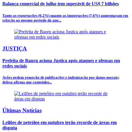
Balança comercial de julho tem superávit de US$ 7 bilhões
Tanto as exportações (6,2%) quanto as importações (7,6%) aumentaram em
relação ao mesmo período do ano...
JUSTIÇA
Prefeita de Bauru aciona Justiça após ataques e ofensas em
redes sociais
Ações pedem remoção de publicações e indenização por danos morais;
defesa afirma que conteúdos...
Últimas Notícias
Leilões de petróleo em outubro terão recorde de áreas em
disputa