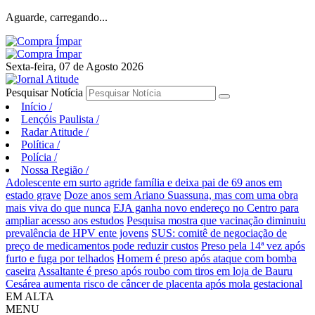
Aguarde, carregando...
Sexta-feira, 07 de Agosto 2026
Pesquisar Notícia
Início
/
Lençóis Paulista
/
Radar Atitude
/
Política
/
Polícia
/
Nossa Região
/
Adolescente em surto agride família e deixa pai de 69 anos em
estado grave
Doze anos sem Ariano Suassuna, mas com uma obra
mais viva do que nunca
EJA ganha novo endereço no Centro para
ampliar acesso aos estudos
Pesquisa mostra que vacinação diminuiu
prevalência de HPV ente jovens
SUS: comitê de negociação de
preço de medicamentos pode reduzir custos
Preso pela 14ª vez após
furto e fuga por telhados
Homem é preso após ataque com bomba
caseira
Assaltante é preso após roubo com tiros em loja de Bauru
Cesárea aumenta risco de câncer de placenta após mola gestacional
EM ALTA
MENU