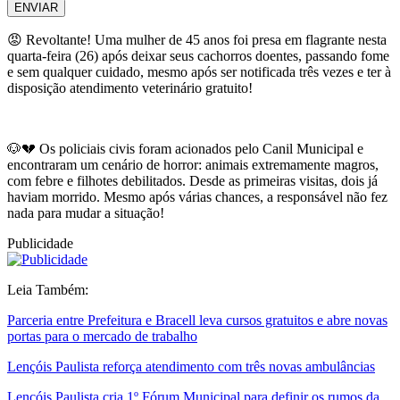
ENVIAR
😡 Revoltante! Uma mulher de 45 anos foi presa em flagrante nesta
quarta-feira (26) após deixar seus cachorros doentes, passando fome
e sem qualquer cuidado, mesmo após ser notificada três vezes e ter à
disposição atendimento veterinário gratuito!
🐶💔 Os policiais civis foram acionados pelo Canil Municipal e
encontraram um cenário de horror: animais extremamente magros,
com febre e filhotes debilitados. Desde as primeiras visitas, dois já
haviam morrido. Mesmo após várias chances, a responsável não fez
nada para mudar a situação!
Publicidade
Leia Também:
Parceria entre Prefeitura e Bracell leva cursos gratuitos e abre novas
portas para o mercado de trabalho
Lençóis Paulista reforça atendimento com três novas ambulâncias
Lençóis Paulista cria 1º Fórum Municipal para definir os rumos da