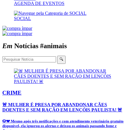
AGENDA DE EVENTOS
SOCIAL
Em
Notícias
#animais
🔍
CRIME
🚨 MULHER É PRESA POR ABANDONAR CÃES
DOENTES E SEM RAÇÃO EM LENÇÓIS PAULISTA! 🚨
🐶💔 Mesmo após três notificações e com atendimento veterinário gratuito
disponível, ela ignorou os alertas e deixou os animais passando fome e