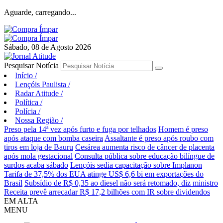
Aguarde, carregando...
Sábado, 08 de Agosto 2026
Pesquisar Notícia
Início
/
Lençóis Paulista
/
Radar Atitude
/
Política
/
Polícia
/
Nossa Região
/
Preso pela 14ª vez após furto e fuga por telhados
Homem é preso
após ataque com bomba caseira
Assaltante é preso após roubo com
tiros em loja de Bauru
Cesárea aumenta risco de câncer de placenta
após mola gestacional
Consulta pública sobre educação bilíngue de
surdos acaba sábado
Lençóis sedia capacitação sobre Implanon
Tarifa de 37,5% dos EUA atinge US$ 6,6 bi em exportações do
Brasil
Subsídio de R$ 0,35 ao diesel não será retomado, diz ministro
Receita prevê arrecadar R$ 17,2 bilhões com IR sobre dividendos
EM ALTA
MENU