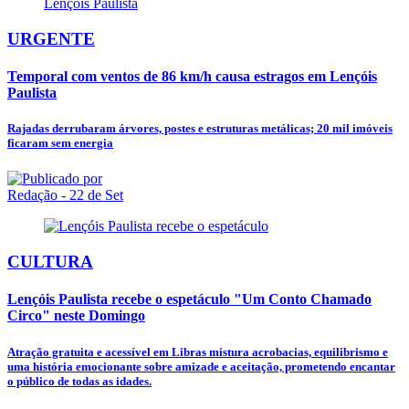
URGENTE
Temporal com ventos de 86 km/h causa estragos em Lençóis
Paulista
Rajadas derrubaram árvores, postes e estruturas metálicas; 20 mil imóveis
ficaram sem energia
Redação
- 22 de Set
CULTURA
Lençóis Paulista recebe o espetáculo "Um Conto Chamado
Circo" neste Domingo
Atração gratuita e acessível em Libras mistura acrobacias, equilibrismo e
uma história emocionante sobre amizade e aceitação, prometendo encantar
o público de todas as idades.