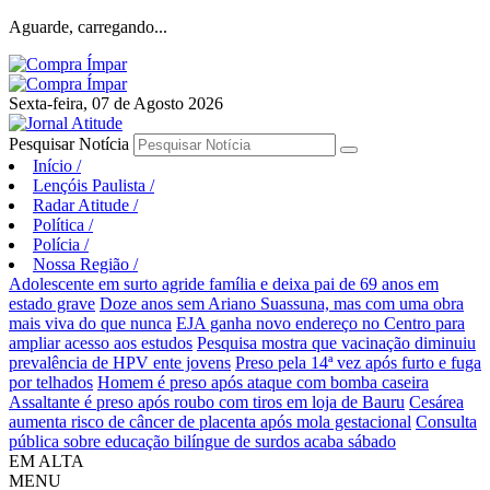
Aguarde, carregando...
Sexta-feira, 07 de Agosto 2026
Pesquisar Notícia
Início
/
Lençóis Paulista
/
Radar Atitude
/
Política
/
Polícia
/
Nossa Região
/
Adolescente em surto agride família e deixa pai de 69 anos em
estado grave
Doze anos sem Ariano Suassuna, mas com uma obra
mais viva do que nunca
EJA ganha novo endereço no Centro para
ampliar acesso aos estudos
Pesquisa mostra que vacinação diminuiu
prevalência de HPV ente jovens
Preso pela 14ª vez após furto e fuga
por telhados
Homem é preso após ataque com bomba caseira
Assaltante é preso após roubo com tiros em loja de Bauru
Cesárea
aumenta risco de câncer de placenta após mola gestacional
Consulta
pública sobre educação bilíngue de surdos acaba sábado
EM ALTA
MENU