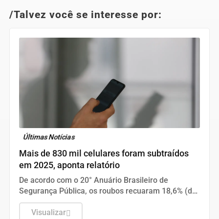
/Talvez você se interesse por:
Últimas Notícias
Mais de 830 mil celulares foram subtraídos
em 2025, aponta relatório
De acordo com o 20° Anuário Brasileiro de
Segurança Pública, os roubos recuaram 18,6% (de
377.787 para 308.723), enquanto os furtos
cresceram 0,9% (de 477.326 para 483.561).
Visualizar