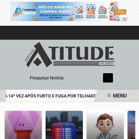
Pesquisar Notícia
MENU
A 14ª VEZ APÓS FURTO E FUGA POR TELHADOS
HOMEM É PRESO 
EM ALTA