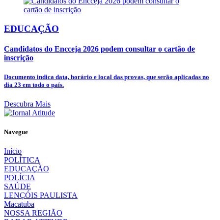
EDUCAÇÃO
Candidatos do Encceja 2026 podem consultar o cartão de
inscrição
Documento indica data, horário e local das provas, que serão aplicadas no
dia 23 em todo o país.
Descubra Mais
Navegue
Início
POLÍTICA
EDUCAÇÃO
POLÍCIA
SAÚDE
LENÇÓIS PAULISTA
Macatuba
NOSSA REGIÃO