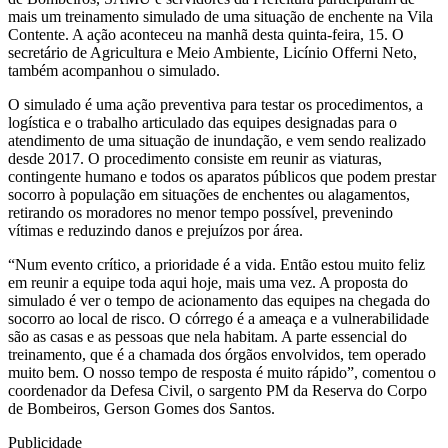
mais um treinamento simulado de uma situação de enchente na Vila
Contente. A ação aconteceu na manhã desta quinta-feira, 15. O
secretário de Agricultura e Meio Ambiente, Licínio Offerni Neto,
também acompanhou o simulado.
O simulado é uma ação preventiva para testar os procedimentos, a
logística e o trabalho articulado das equipes designadas para o
atendimento de uma situação de inundação, e vem sendo realizado
desde 2017. O procedimento consiste em reunir as viaturas,
contingente humano e todos os aparatos públicos que podem prestar
socorro à população em situações de enchentes ou alagamentos,
retirando os moradores no menor tempo possível, prevenindo
vítimas e reduzindo danos e prejuízos por área.
“Num evento crítico, a prioridade é a vida. Então estou muito feliz
em reunir a equipe toda aqui hoje, mais uma vez. A proposta do
simulado é ver o tempo de acionamento das equipes na chegada do
socorro ao local de risco. O córrego é a ameaça e a vulnerabilidade
são as casas e as pessoas que nela habitam. A parte essencial do
treinamento, que é a chamada dos órgãos envolvidos, tem operado
muito bem. O nosso tempo de resposta é muito rápido”, comentou o
coordenador da Defesa Civil, o sargento PM da Reserva do Corpo
de Bombeiros, Gerson Gomes dos Santos.
Publicidade