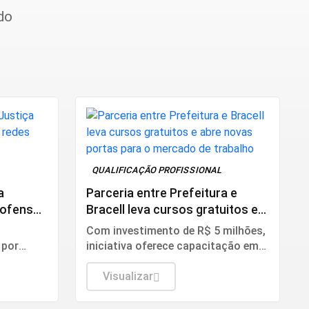
do
QUALIFICAÇÃO PROFISSIONAL
a
Parceria entre Prefeitura e
 ofensas
Bracell leva cursos gratuitos e
abre novas portas para o
Com investimento de R$ 5 milhões,
mercado de trabalho
 por
iniciativa oferece capacitação em
ma que
manutenção de máquinas pesadas
limite da
e amplia oportunidades para
Visualizar
moradores de Lençóis Paulista