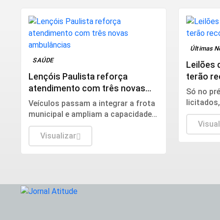
Últimas N
SAÚDE
Leilões 
Lençóis Paulista reforça
terão r
atendimento com três novas
disputa
Só no pré
ambulâncias
licitados
Veículos passam a integrar a frota
do Petról
municipal e ampliam a capacidade
Biocombu
Visual
de resposta nos atendimentos de
urgência e emergência
Visualizar