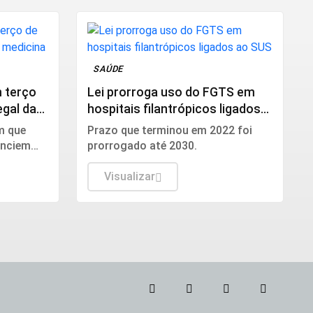
SAÚDE
 terço
Lei prorroga uso do FGTS em
egal da
hospitais filantrópicos ligados
ao SUS
m que
Prazo que terminou em 2022 foi
unciem
prorrogado até 2030.
hos e à
rurgia
Visualizar