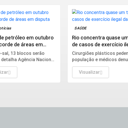
otícias
SAÚDE
de petróleo em outubro
Rio concentra quase um
ecorde de áreas em
de casos de exercício il
medicina
-sal, 13 blocos serão
Cirurgiões plásticos pede
, detalha Agência Nacional
população e médicos den
eo, Gás Natural e
irregularidades aos consel
stíveis (ANP).
izar
Sociedade Brasileira de Ci
Visualizar
Plástica.