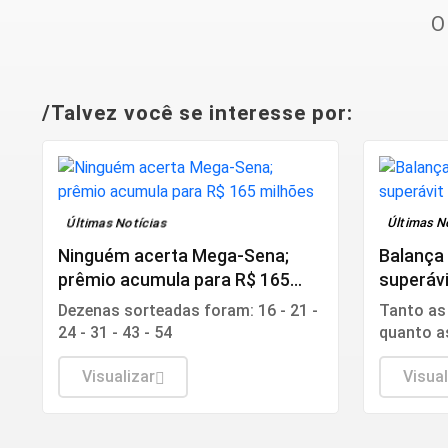
O
/Talvez você se interesse por:
Últimas Notícias
Últimas N
Ninguém acerta Mega-Sena;
Balança 
prêmio acumula para R$ 165
superávi
milhões
Dezenas sorteadas foram: 16 - 21 -
Tanto as
24 - 31 - 43 - 54
quanto a
aumenta
Visualizar
período 
Visual