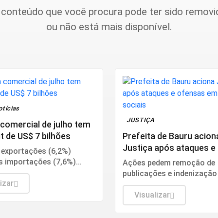
 conteúdo que você procura pode ter sido removi
ou não está mais disponível.
otícias
JUSTIÇA
comercial de julho tem
t de US$ 7 bilhões
Prefeita de Bauru acion
Justiça após ataques e
 exportações (6,2%)
em redes sociais
s importações (7,6%)
Ações pedem remoção de
ram em relação ao mesmo
publicações e indenização
do ano passado.
izar
danos morais; defesa afir
conteúdos ultrapassam o 
Visualizar
crítica política