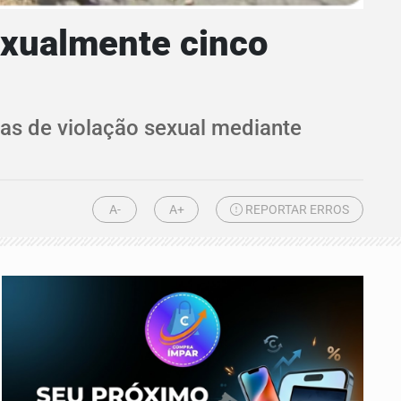
exualmente cinco
ias de violação sexual mediante
A-
A+
REPORTAR ERROS