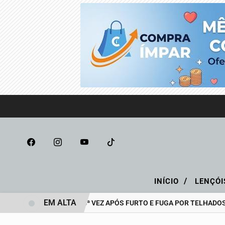
/
INÍCIO
LENÇÓI
EM ALTA
PRESO PELA 14ª VEZ APÓS FURTO E FUGA POR TELHADOS
PE