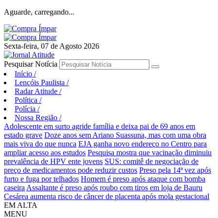
Aguarde, carregando...
Sexta-feira, 07 de Agosto 2026
Pesquisar Notícia
Início
/
Lençóis Paulista
/
Radar Atitude
/
Política
/
Polícia
/
Nossa Região
/
Adolescente em surto agride família e deixa pai de 69 anos em
estado grave
Doze anos sem Ariano Suassuna, mas com uma obra
mais viva do que nunca
EJA ganha novo endereço no Centro para
ampliar acesso aos estudos
Pesquisa mostra que vacinação diminuiu
prevalência de HPV ente jovens
SUS: comitê de negociação de
preço de medicamentos pode reduzir custos
Preso pela 14ª vez após
furto e fuga por telhados
Homem é preso após ataque com bomba
caseira
Assaltante é preso após roubo com tiros em loja de Bauru
Cesárea aumenta risco de câncer de placenta após mola gestacional
EM ALTA
MENU