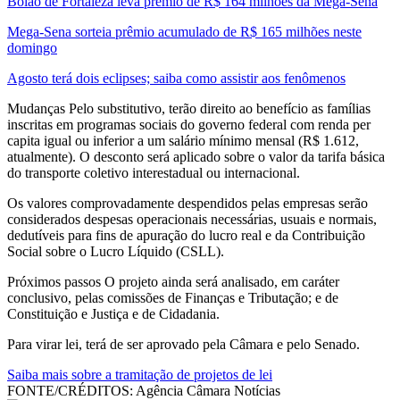
Bolão de Fortaleza leva prêmio de R$ 164 milhões da Mega-Sena
Mega-Sena sorteia prêmio acumulado de R$ 165 milhões neste
domingo
Agosto terá dois eclipses; saiba como assistir aos fenômenos
Mudanças Pelo substitutivo, terão direito ao benefício as famílias
inscritas em programas sociais do governo federal com renda per
capita igual ou inferior a um salário mínimo mensal (R$ 1.612,
atualmente). O desconto será aplicado sobre o valor da tarifa básica
do transporte coletivo interestadual ou internacional.
Os valores comprovadamente despendidos pelas empresas serão
considerados despesas operacionais necessárias, usuais e normais,
dedutíveis para fins de apuração do lucro real e da Contribuição
Social sobre o Lucro Líquido (CSLL).
Próximos passos O projeto ainda será analisado, em caráter
conclusivo, pelas comissões de Finanças e Tributação; e de
Constituição e Justiça e de Cidadania.
Para virar lei, terá de ser aprovado pela Câmara e pelo Senado.
Saiba mais sobre a tramitação de projetos de lei
FONTE/CRÉDITOS:
Agência Câmara Notícias