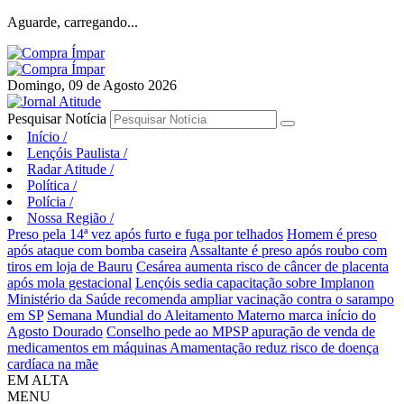
Aguarde, carregando...
Domingo, 09 de Agosto 2026
Pesquisar Notícia
Início
/
Lençóis Paulista
/
Radar Atitude
/
Política
/
Polícia
/
Nossa Região
/
Preso pela 14ª vez após furto e fuga por telhados
Homem é preso
após ataque com bomba caseira
Assaltante é preso após roubo com
tiros em loja de Bauru
Cesárea aumenta risco de câncer de placenta
após mola gestacional
Lençóis sedia capacitação sobre Implanon
Ministério da Saúde recomenda ampliar vacinação contra o sarampo
em SP
Semana Mundial do Aleitamento Materno marca início do
Agosto Dourado
Conselho pede ao MPSP apuração de venda de
medicamentos em máquinas
Amamentação reduz risco de doença
cardíaca na mãe
EM ALTA
MENU