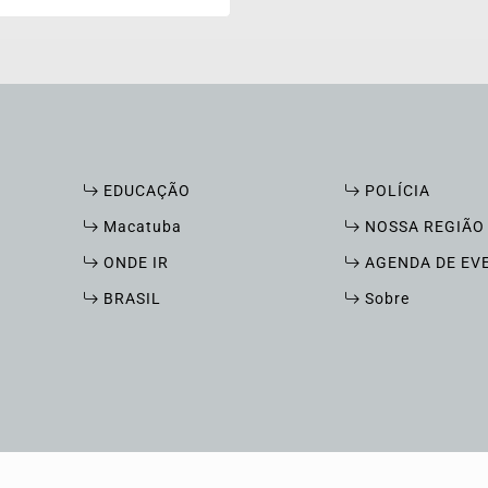
EDUCAÇÃO
POLÍCIA
Macatuba
NOSSA REGIÃO
ONDE IR
AGENDA DE EV
BRASIL
Sobre
xperiência de navegação. Ao continuar o acesso, entend
ICANDO AQUI