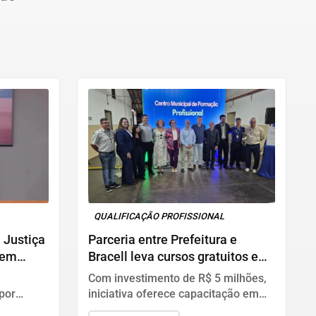
QUALIFICAÇÃO PROFISSIONAL
 Justiça
Parceria entre Prefeitura e
 em
Bracell leva cursos gratuitos e
abre novas portas para o
Com investimento de R$ 5 milhões,
mercado de trabalho
por
iniciativa oferece capacitação em
ma que
manutenção de máquinas pesadas e