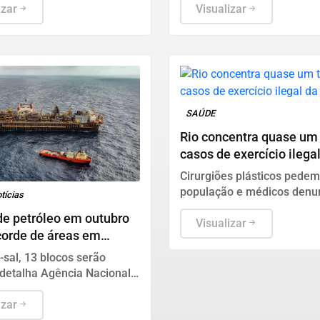
ado.
izar
conteúdos ultrapassam o li
Visualizar
crítica política
SAÚDE
Rio concentra quase um 
casos de exercício ilega
medicina
Cirurgiões plásticos pede
população e médicos den
tícias
irregularidades aos consel
de petróleo em outubro
Sociedade Brasileira de Cir
Visualizar
corde de áreas em
Plástica.
-sal, 13 blocos serão
, detalha Agência Nacional
eo, Gás Natural e
stíveis (ANP).
izar