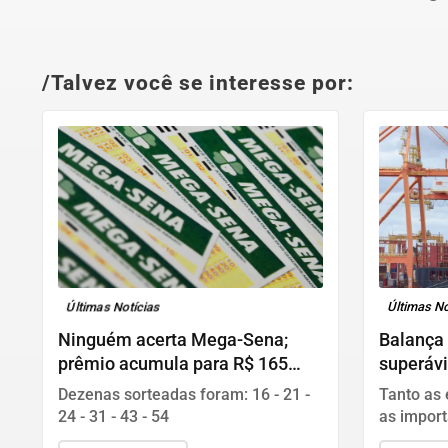
/Talvez você se interesse por:
Últimas Notícias
Últimas No
Ninguém acerta Mega-Sena;
Balança 
prêmio acumula para R$ 165
superávi
milhões
Dezenas sorteadas foram: 16 - 21 -
Tanto as 
24 - 31 - 43 - 54
as impor
em relaç