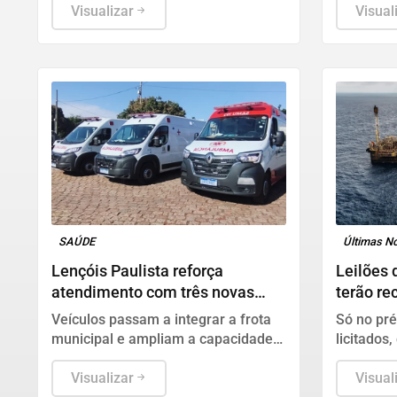
Visualizar
ano pass
Visual
SAÚDE
Últimas No
Lençóis Paulista reforça
Leilões 
atendimento com três novas
terão re
ambulâncias
disputa
Veículos passam a integrar a frota
Só no pré
municipal e ampliam a capacidade
licitados
de resposta nos atendimentos de
do Petról
urgência e emergência
Visualizar
Biocombu
Visual