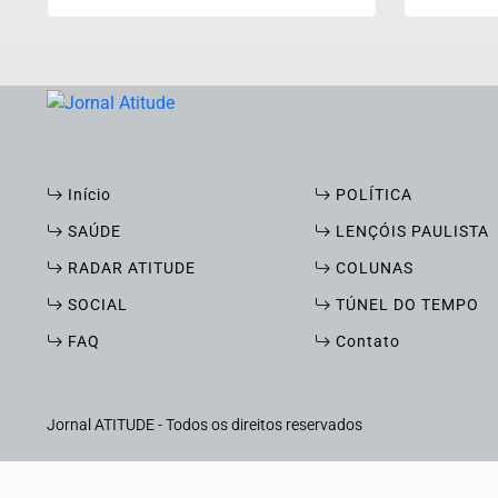
Início
POLÍTICA
SAÚDE
LENÇÓIS PAULISTA
RADAR ATITUDE
COLUNAS
SOCIAL
TÚNEL DO TEMPO
FAQ
Contato
Termos de Uso e Privacidade
Jornal ATITUDE - Todos os direitos reservados
Esse site utiliza cookies para melhorar sua e
com nossos Termos de Uso e Privacidade.
PARA MAIS INFORMAÇÕES,
ACESSE NOSSOS TERMOS CL