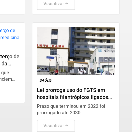
mite da
amplia oportunidades para
Visualizar
moradores de Lençóis Paulista
terço de
l da
m que
unciem
SAÚDE
hos e à
Lei prorroga uso do FGTS em
urgia
hospitais filantrópicos ligados
ao SUS
Prazo que terminou em 2022 foi
prorrogado até 2030.
Visualizar