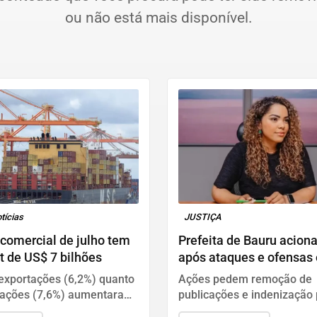
ou não está mais disponível.
tícias
JUSTIÇA
comercial de julho tem
Prefeita de Bauru aciona
t de US$ 7 bilhões
após ataques e ofensas
redes sociais
exportações (6,2%) quanto
Ações pedem remoção de
tações (7,6%) aumentaram
publicações e indenização 
ão ao mesmo período do
danos morais; defesa afir