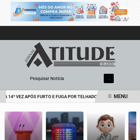
Pesquisar Notícia
MENU
LA 14ª VEZ APÓS FURTO E FUGA POR TELHADOS
HOMEM É PRESO 
EM ALTA